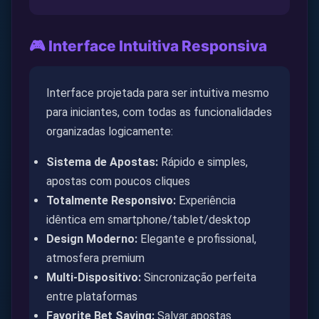
🎮 Interface Intuitiva Responsiva
Interface projetada para ser intuitiva mesmo
para iniciantes, com todas as funcionalidades
organizadas logicamente:
Sistema de Apostas:
Rápido e simples,
apostas com poucos cliques
Totalmente Responsivo:
Experiência
idêntica em smartphone/tablet/desktop
Design Moderno:
Elegante e profissional,
atmosfera premium
Multi-Dispositivo:
Sincronização perfeita
entre plataformas
Favorite Bet Saving:
Salvar apostas