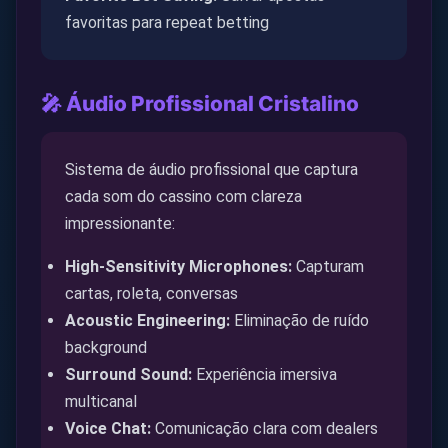
favoritas para repeat betting
🎤 Áudio Profissional Cristalino
Sistema de áudio profissional que captura
cada som do cassino com clareza
impressionante:
High-Sensitivity Microphones:
Capturam
cartas, roleta, conversas
Acoustic Engineering:
Eliminação de ruído
background
Surround Sound:
Experiência imersiva
multicanal
Voice Chat:
Comunicação clara com dealers