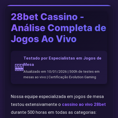
📱 Telegram
28bet Cassino -
Análise Completa de
📘 Facebook
Jogos Ao Vivo
Testado por Especialistas em Jogos de
Mesa
🎰
Atualizado em 10/01/2026 | 500h de testes em
mesas ao vivo | Certificação Evolution Gaming
Nossa equipe especializada em jogos de mesa
testou extensivamente o
cassino ao vivo 28bet
durante 500 horas em todas as categorias: