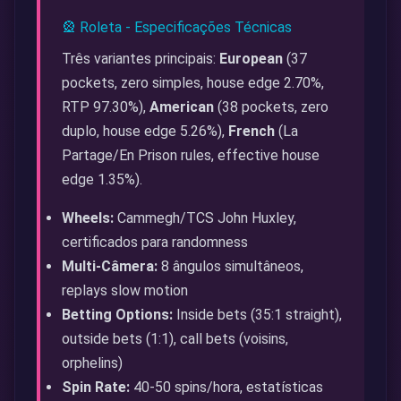
🎡 Roleta - Especificações Técnicas
Três variantes principais:
European
(37
pockets, zero simples, house edge 2.70%,
RTP 97.30%),
American
(38 pockets, zero
duplo, house edge 5.26%),
French
(La
Partage/En Prison rules, effective house
edge 1.35%).
Wheels:
Cammegh/TCS John Huxley,
certificados para randomness
Multi-Câmera:
8 ângulos simultâneos,
replays slow motion
Betting Options:
Inside bets (35:1 straight),
outside bets (1:1), call bets (voisins,
orphelins)
Spin Rate:
40-50 spins/hora, estatísticas