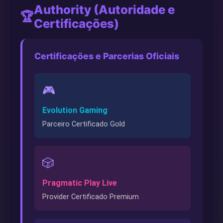
Authority (Autoridade e
🏆
Certificações)
Certificações e Parcerias Oficiais
🎮
Evolution Gaming
Parceiro Certificado Gold
🎲
Pragmatic Play Live
Provider Certificado Premium