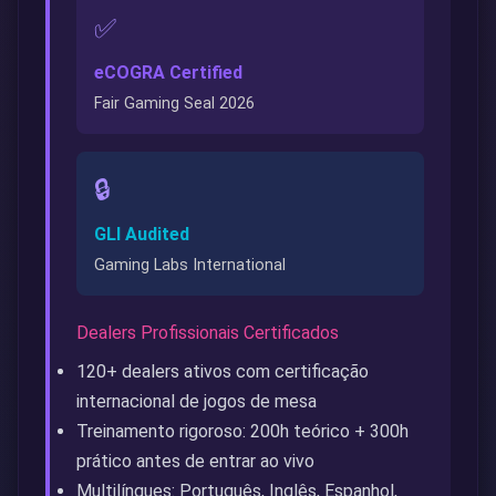
✅
eCOGRA Certified
Fair Gaming Seal 2026
🔒
GLI Audited
Gaming Labs International
Dealers Profissionais Certificados
120+ dealers ativos com certificação
internacional de jogos de mesa
Treinamento rigoroso: 200h teórico + 300h
prático antes de entrar ao vivo
Multilíngues: Português, Inglês, Espanhol,