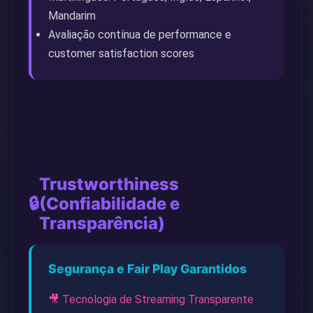
Mandarim
Avaliação contínua de performance e
customer satisfaction scores
Trustworthiness
🔒
(Confiabilidade e
Transparência)
Segurança e Fair Play Garantidos
🎥 Tecnologia de Streaming Transparente