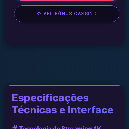
🎁 VER BÔNUS CASSINO
Especificações
Técnicas e Interface
🎥 Tecnologia de Streaming 4K