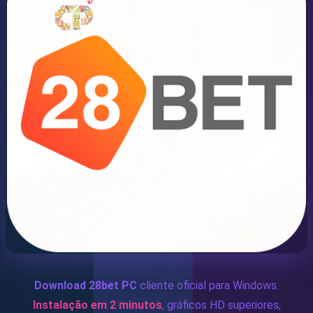
Game
Lottery
👤 CONTA
Login
Cadastro
Bônus
Download 28bet PC
cliente oficial para Windows.
Instalação em 2 minutos
, gráficos HD superiores,