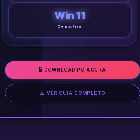
Win 11
📱 DOWNLOAD
Compatível
APK
Download
🖥️ DOWNLOAD PC AGORA
Baixar
📖 VER GUIA COMPLETO
Instalar
🌐 SOCIAL & CONTATO