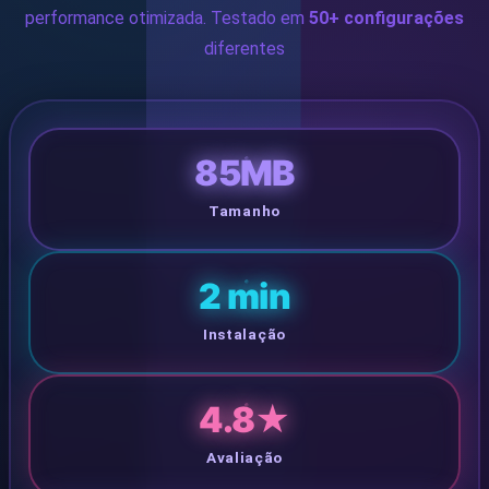
VIP
performance otimizada. Testado em
50+ configurações
diferentes
🏆 PLATAFORMA
85MB
Plataforma
Tamanho
Bet
2 min
Instalação
Win
4.8★
APP
Avaliação