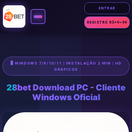
ENTRAR
REGISTRO R$+9~99
🎰 JOGOS
🖥️ WINDOWS 7/8/10/11 | INSTALAÇÃO 2 MIN | HD
Slot
GRÁFICOS
Cassino
28bet Download PC - Cliente
Windows Oficial
Fortune
Jogos