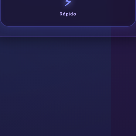
⚡
Rápido