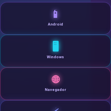
📱
Android
🖥️
Windows
🌐
Navegador