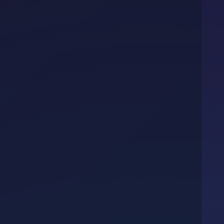
Game
Lottery
🏆 PLATAFORMA
Plataforma
Bet
Win