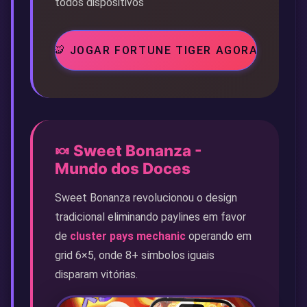
todos dispositivos
🐯 JOGAR FORTUNE TIGER AGORA
🍬 Sweet Bonanza -
Mundo dos Doces
Sweet Bonanza revolucionou o design
tradicional eliminando paylines em favor
de
cluster pays mechanic
operando em
grid 6×5, onde 8+ símbolos iguais
disparam vitórias.