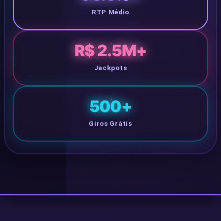
RTP Médio
📱 DOWNLOAD
R$ 2.5M+
APK
Jackpots
Download
500+
Baixar
Giros Grátis
Instalar
🌐 SOCIAL & CONTATO