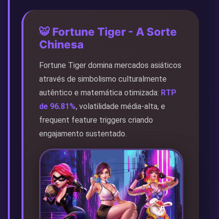
🐯 Fortune Tiger - A Sorte
Chinesa
Fortune Tiger domina mercados asiáticos
através de simbolismo culturalmente
autêntico e matemática otimizada:
RTP
de 96.81%
, volatilidade média-alta, e
frequent feature triggers criando
engajamento sustentado.