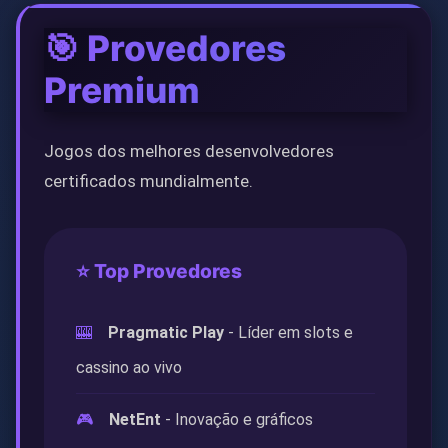
🎯 Provedores
Premium
Jogos dos melhores desenvolvedores
certificados mundialmente.
⭐ Top Provedores
🎰
Pragmatic Play
- Líder em slots e
cassino ao vivo
🎮
NetEnt
- Inovação e gráficos