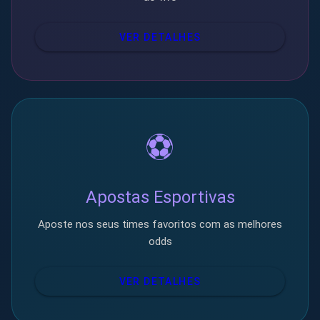
VER DETALHES
⚽
Apostas Esportivas
Aposte nos seus times favoritos com as melhores
odds
VER DETALHES