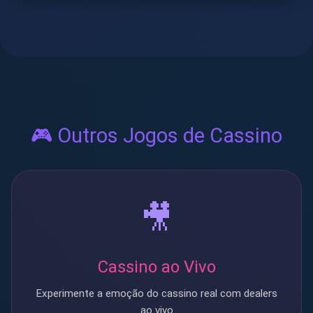
🎮 Outros Jogos de Cassino
🎥
Cassino ao Vivo
Experimente a emoção do cassino real com dealers
ao vivo