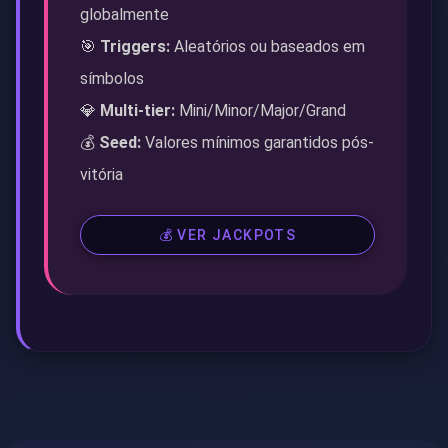
globalmente
🎯
Triggers:
Aleatórios ou baseados em
símbolos
💎
Multi-tier:
Mini/Minor/Major/Grand
💰
Seed:
Valores mínimos garantidos pós-
vitória
💰 VER JACKPOTS