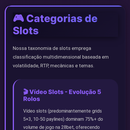
🎮 Categorias de
Slots
Nossa taxonomia de slots emprega
classificação multidimensional baseada em
volatilidade, RTP, mecânicas e temas.
🎬 Vídeo Slots - Evolução 5
Rolos
Vídeo slots (predominantemente grids
5×3, 10-50 paylines) dominam 75%+ do
volume de jogo na 28bet, oferecendo