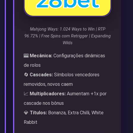
Mahjong Ways: 1.024 Ways to Win | RTP
96.72% | Free Spins com Retrigger | Expanding
Wilds
🎰
Mecânica:
Configurações dinâmicas
de rolos
🔄
Cascades:
Símbolos vencedores
removidos, novos caem
📈
Multiplicadores:
Aumentam +1x por
cascade nos bônus
💎
Títulos:
Bonanza, Extra Chilli, White
Rabbit