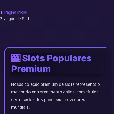
📱 Telegram
Página Inicial
Jogos de Slot
📘 Facebook
🎰 Slots Populares
Premium
Nossa coleção premium de slots representa o
melhor do entretenimento online, com títulos
certificados dos principais provedores
mundiais.