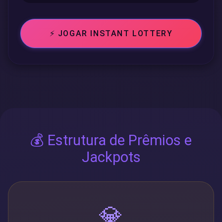
⚡ JOGAR INSTANT LOTTERY
💰 Estrutura de Prêmios e
Jackpots
💎