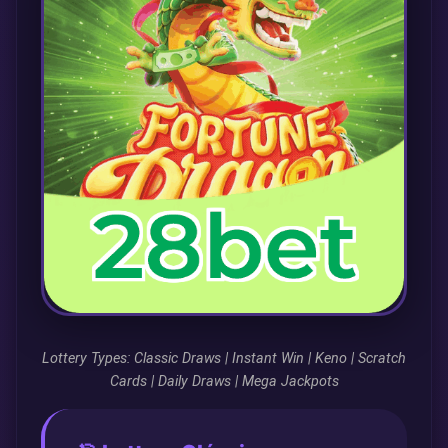
Lottery Types: Classic Draws | Instant Win | Keno | Scratch
Cards | Daily Draws | Mega Jackpots