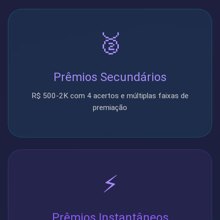
🥈
Prêmios Secundários
R$ 500-2K com 4 acertos e múltiplas faixas de
premiação
⚡
Prêmios Instantâneos