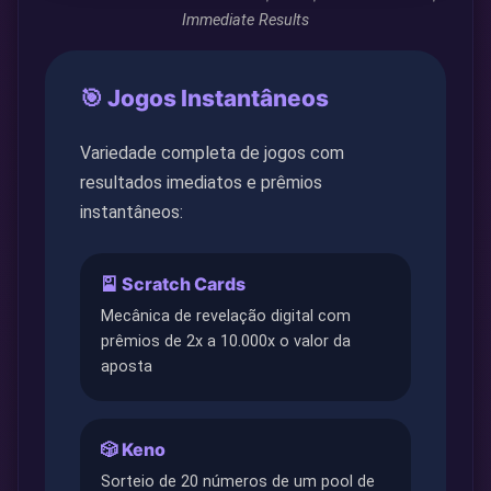
Immediate Results
🎯 Jogos Instantâneos
Variedade completa de jogos com
resultados imediatos e prêmios
instantâneos:
🎴 Scratch Cards
Mecânica de revelação digital com
prêmios de 2x a 10.000x o valor da
aposta
🎲 Keno
Sorteio de 20 números de um pool de