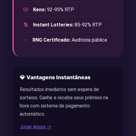
🎲
Keno:
92-95% RTP
🔢
Instant Lotteries:
85-92% RTP
✅
RNG Certificado:
Auditoria pública
💎 Vantagens Instantâneas
Resultados imediatos sem espera de
sorteios. Ganhe e receba seus prêmios na
hora com sistema de pagamento
automático.
Jogar Agora →