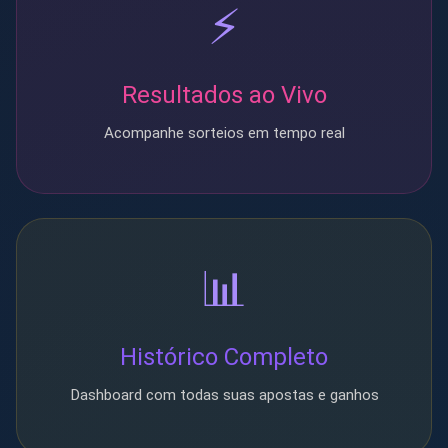
⚡
Resultados ao Vivo
Acompanhe sorteios em tempo real
📊
Histórico Completo
Dashboard com todas suas apostas e ganhos