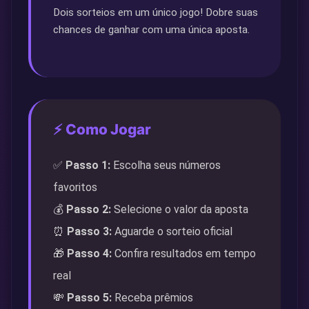
Dois sorteios em um único jogo! Dobre suas
chances de ganhar com uma única aposta.
⚡ Como Jogar
✅
Passo 1:
Escolha seus números
favoritos
💰
Passo 2:
Selecione o valor da aposta
⏰
Passo 3:
Aguarde o sorteio oficial
🎁
Passo 4:
Confira resultados em tempo
real
💸
Passo 5:
Receba prêmios