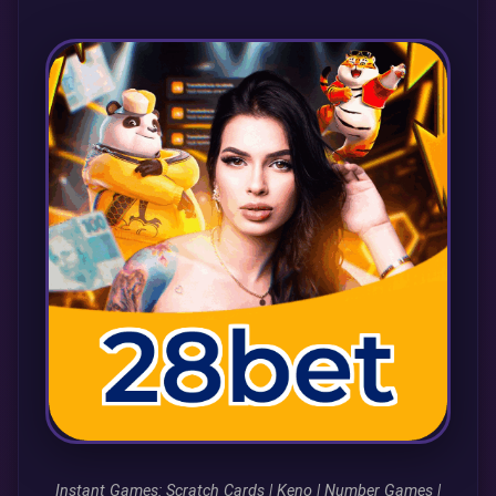
Instant Games: Scratch Cards | Keno | Number Games |