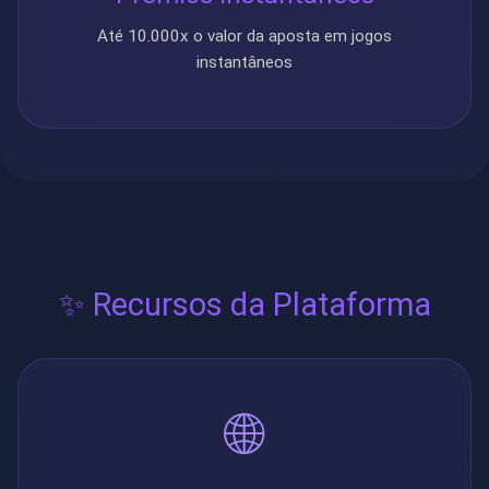
Até 10.000x o valor da aposta em jogos
instantâneos
✨ Recursos da Plataforma
🌐