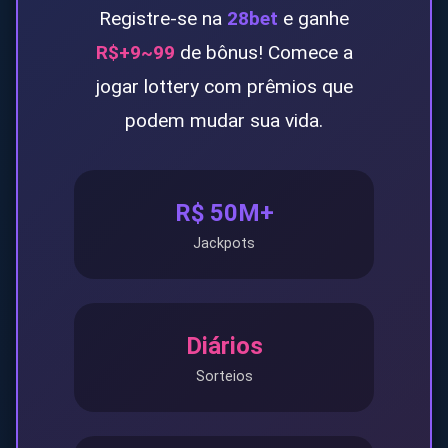
Registre-se na
28bet
e ganhe
R$+9~99
de bônus! Comece a
jogar lottery com prêmios que
podem mudar sua vida.
R$ 50M+
Jackpots
Diários
Sorteios