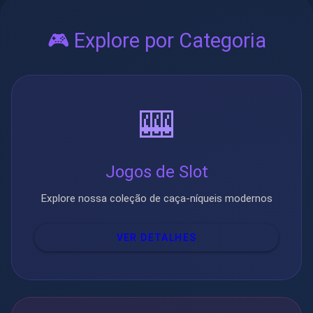
🎮 Explore por Categoria
🎰
Jogos de Slot
Explore nossa coleção de caça-níqueis modernos
VER DETALHES