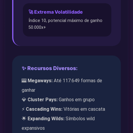
🚀 Extrema Volatilidade
Índice 10, potencial máximo de ganho
50.000x+
✨ Recursos Diversos:
🎰
Megaways:
Até 117.649 formas de
ganhar
💎
Cluster Pays:
Ganhos em grupo
⚡
Cascading Wins:
Vitórias em cascata
🌟
Expanding Wilds:
Símbolos wild
expansivos