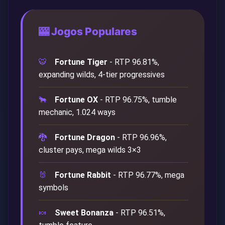
🎰 Jogos Populares
🐯
Fortune Tiger
- RTP 96.81%,
expanding wilds, 4-tier progressives
🐂
Fortune OX
- RTP 96.75%, tumble
mechanic, 1.024 ways
🐉
Fortune Dragon
- RTP 96.96%,
cluster pays, mega wilds 3×3
🐰
Fortune Rabbit
- RTP 96.77%, mega
symbols
🍬
Sweet Bonanza
- RTP 96.51%,