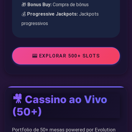
🎁
Bonus Buy:
Compra de bônus
💰
Progressive Jackpots:
Jackpots
progressivos
🎰 EXPLORAR 500+ SLOTS
🎥 Cassino ao Vivo
(50+)
Portfolio de 50+ mesas powered por Evolution