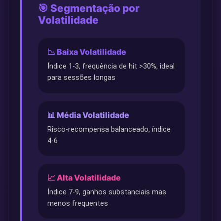
🎯 Segmentação por
Volatilidade
📉 Baixa Volatilidade
Índice 1-3, frequência de hit >30%, ideal
para sessões longas
📊 Média Volatilidade
Risco-recompensa balanceado, índice
4-6
📈 Alta Volatilidade
Índice 7-9, ganhos substanciais mas
menos frequentes