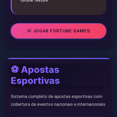
tumble feature
🐯 JOGAR FORTUNE GAMES
⚽ Apostas
Esportivas
Sistema completo de apostas esportivas com
cobertura de eventos nacionais e internacionais.